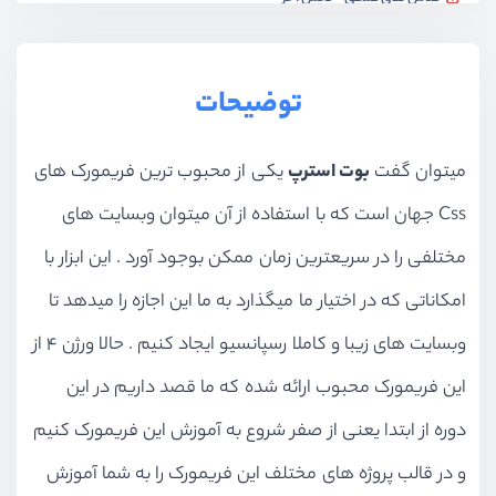
ویدیو آموزشی
22:30
layout - گرید سیستم
توضیحات
ویدیو آموزشی
40:55
آشنایی و کار با Media Object
میتوان گفت
بوت استرپ
یکی از محبوب ترین فریمورک های
ویدیو آموزشی
12:47
Css جهان است که با استفاده از آن میتوان وبسایت های
کامپوننت ها - بخش Alerts و Badge
ویدیو آموزشی
17:48
مختلفی را در سریعترین زمان ممکن بوجود آورد . این ابزار با
تنظیمات ویرایشگر vs code
امکاناتی که در اختیار ما میگذارد به ما این اجازه را میدهد تا
ویدیو آموزشی
12:30
وبسایت های زیبا و کاملا رسپانسیو ایجاد کنیم . حالا ورژن ۴ از
کامپوننت ها - بخش buttons و button group
این فریمورک محبوب ارائه شده که ما قصد داریم در این
ویدیو آموزشی
18:49
دوره از ابتدا یعنی از صفر شروع به آموزش این فریمورک کنیم
کامپوننت ها - بخش Cards
و در قالب پروژه های مختلف این فریمورک را به شما آموزش
ویدیو آموزشی
30:50