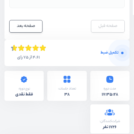
صفحه قبل
صفحه بعد
تکمیل ضبط
4.61 از 75 رای
نوع دوره:
مدت دوره
تعداد جلسات:
فقط نقدی
38
17:35:28
شرکت‌کنندگان:
1726 نفر