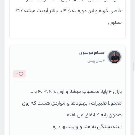
خاصی کرده و این دوره به 4.5 یا بالاتر آپدیت میشه ؟؟؟
ممنون
حسام موسوی
6 سال پیش
0
ورژن 4 پایه محسوب میشه و اون .1 .2 .3 .4 و ...
معمولا تغییرات ، بهبودها و مواردی هست که روی
همون پایه 4 اتفاق می افته
البته بستگی به متد ورژن‌بندیها داره