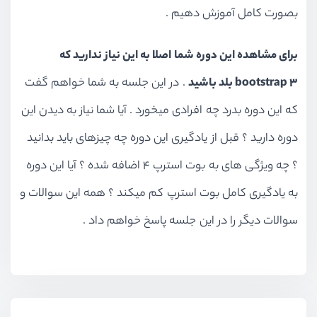
بصورت کامل آموزش دهیم .
کامپوننت ها - بخش List Group
ویدیو آموزشی
32:24
برای مشاهده این دوره شما اصلا به این نیاز ندارید که
کامپوننت ها - بخش Carousel و Collapse
bootstrap ۳ بلد باشید
. در این جلسه به شما خواهم گفت
ویدیو آموزشی
30:34
که این دوره بدرد چه افرادی میخورد . آیا شما نیاز به دیدن این
کامپوننت ها - بخش Dropdowns و Jumbotron
ویدیو آموزشی
16:51
دوره دارید ؟ قبل از یادگیری این دوره چه چیزهای باید بدانید
کامپوننت ها - بخش فرم ها
؟ چه ویژگی های به بوت استرپ 4 اضافه شده ؟ آیا این دوره
ویدیو آموزشی
35:56
به یادگیری کامل بوت استرپ کم میکند ؟ همه این سوالات و
کامپوننت ها - بخش Pagination و Popover و Progress و Tooltip
سوالات دیگر را در این جلسه پاسخ خواهم داد .
ویدیو آموزشی
17:32
کامپوننت ها - بخش modal و nav
ویدیو آموزشی
28:43
کامپوننت ها - آشنایی و پیاده سازی navbar