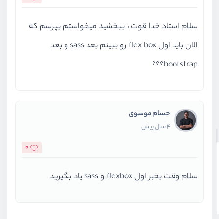
پیاده سازی پروژه دوم - بخش آخر
سلام استاد خدا قوت ، ببخشید میخواستم بپرسم که
ویدیو آموزشی
40:55
الان باید اول flex box رو ببینم بعد sass و بعد
bootstrap؟؟؟
حسام موسوی
4 سال پیش
0
سلام وقت بخیر اول flexbox و sass یاد بگیرید