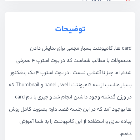
ویدیو آموزشی
35:16
پیاده سازی مینی پروژه سوم
توضیحات
ویدیو آموزشی
52:56
پیاده سازی مینی پروژه چهارم
card ها, کامپوننت بسیار مهمی برای نمایش دادن
ویدیو آموزشی
40:43
محصولات یا مطالب شماست که در بوت استرپ ۴ معرفی
دمو پروژه های دوره
ویدیو آموزشی
05:34
شده, اما چیز نا آشنایی نیست . در بوت استرپ ۴ یک ریفکتور
پروژه پنل مدیریت
بسیار مناسب از سه کامپونتت panel , well و Thumbnail که
ویدیو آموزشی
44:58
در ورژن گذشته وجود داشتن انجام شد و چیزی با نام card
پروژه پنل مدیریت - بخش دوم
ها بوجود آمد که در این جلسه قصد دارم بصورت کامل روش
ویدیو آموزشی
42:59
پیاده سازی و استفاده از این کامپوننت را به شما آموزش
پروژه پنل مدیریت - بخش سوم
دهم.
ویدیو آموزشی
29:05