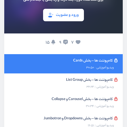
کامپوننت ها - بخش Alerts و Badge
ویدیو آموزشی
17:48
ورود و عضویت
تنظیمات ویرایشگر vs code
ویدیو آموزشی
12:30
کامپوننت ها - بخش buttons و button group
15
7
9
ویدیو آموزشی
18:49
کامپوننت ها - بخش Cards
ویدیو آموزشی
30:50
کامپوننت ها - بخش List Group
ویدیو آموزشی
32:24
کامپوننت ها - بخش Carousel و Collapse
ویدیو آموزشی
30:34
کامپوننت ها - بخش Dropdowns و Jumbotron
ویدیو آموزشی
16:51