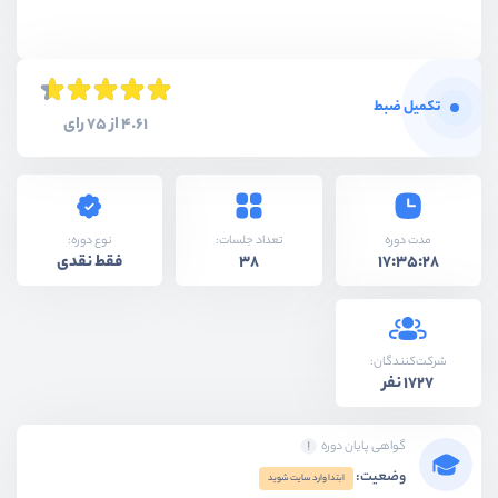
تکمیل ضبط
4.61 از 75 رای
نوع دوره:
مدت دوره
تعداد جلسات:
فقط نقدی
38
17:35:28
شرکت‌کنندگان:
1727 نفر
گواهی پایان دوره
وضعیت:
ابتدا وارد سایت شوید