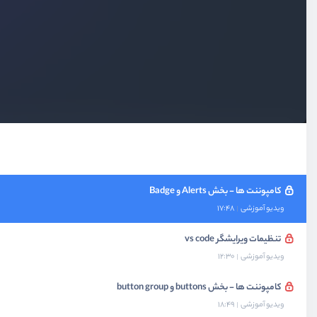
ویدیو آموزشی
11:04
کلاس های کمکی - بخش آخر
ویدیو آموزشی
22:30
layout - گرید سیستم
ویدیو آموزشی
40:55
آشنایی و کار با Media Object
ویدیو آموزشی
12:47
کامپوننت ها - بخش Alerts و Badge
ویدیو آموزشی
17:48
تنظیمات ویرایشگر vs code
ویدیو آموزشی
12:30
کامپوننت ها - بخش buttons و button group
ویدیو آموزشی
18:49