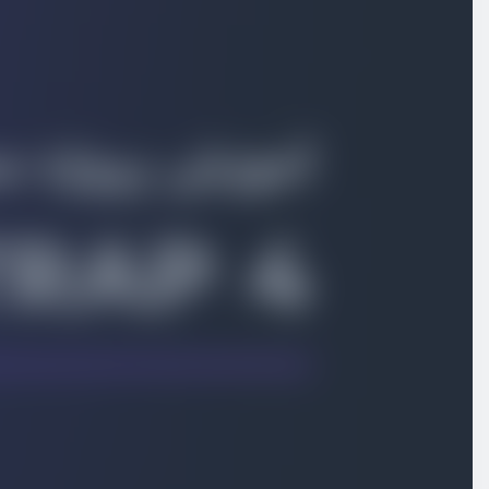
آشنایی با تایپوگرافی
ویدیو آموزشی
22:21
کدها و تصاویر
ویدیو آموزشی
14:06
استایل جداول
ویدیو آموزشی
12:28
کلاس های کمکی - Border ها و Clearfix و Close icon
ویدیو آموزشی
17:42
کلاس های کمکی - Color ها و Display و Embed
ویدیو آموزشی
14:57
آشنای و کار با بخش Flex ها
ویدیو آموزشی
27:37
کلاس های کمکی - بخش سوم