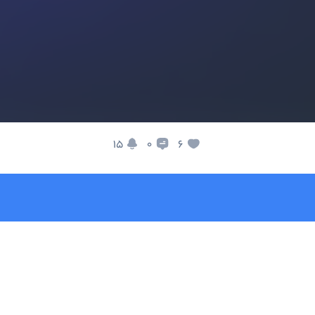
15
6
0