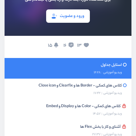
پشتیبانی مرورگرها
ویدیو آموزشی
06:43
ورود و عضویت
آشنایی با تایپوگرافی
ویدیو آموزشی
22:21
کدها و تصاویر
15
13
16
ویدیو آموزشی
14:06
استایل جداول
ویدیو آموزشی
12:28
کلاس های کمکی - Border ها و Clearfix و Close icon
ویدیو آموزشی
17:42
کلاس های کمکی - Color ها و Display و Embed
ویدیو آموزشی
14:57
آشنای و کار با بخش Flex ها
ویدیو آموزشی
27:37