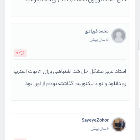
کدی که منظورتون هست (Html) رو لطفا بفرستید
محمد فریادی
5 سال پیش
0
استاد عزیز مشکل حل شد اشتباهی ورژن 5 بوت استرپ
رو دانلود و تو دایرکتوریم گذاشته بودم از اون بود
SayeyeZohor
6 سال پیش