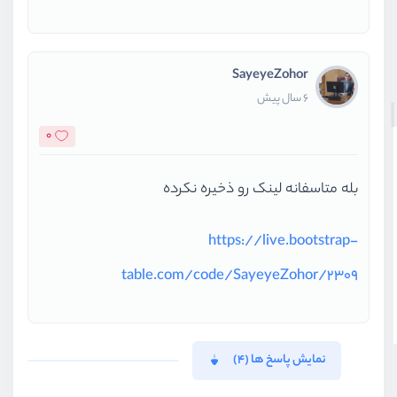
SayeyeZohor
6 سال پیش
0
بله متاسفانه لینک رو ذخیره نکرده
https://live.bootstrap-
table.com/code/SayeyeZohor/2309
نمایش پاسخ ها (4)