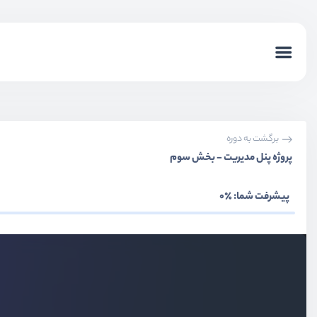
layout - گرید سیستم
ویدیو آموزشی
40:55
آشنایی و کار با Media Object
ویدیو آموزشی
12:47
کامپوننت ها - بخش Alerts و Badge
برگشت به دوره
ویدیو آموزشی
17:48
پروژه پنل مدیریت - بخش سوم
تنظیمات ویرایشگر vs code
ویدیو آموزشی
12:30
پیشرفت شما:
٪0
کامپوننت ها - بخش buttons و button group
ویدیو آموزشی
18:49
کامپوننت ها - بخش Cards
ویدیو آموزشی
30:50
کامپوننت ها - بخش List Group