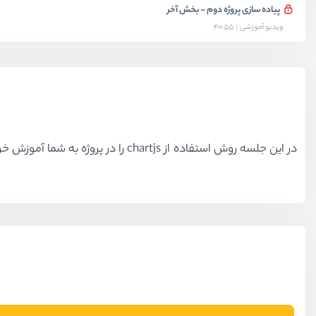
پیاده سازی پروژه دوم - بخش آخر
ویدیو آموزشی
40:55
در این جلسه روش استفاده از chartjs را در پروژه به شما آموزش خواهم داد و همینطور با استفاده از جاوا اسکریپت بعضی از عملیات bootstrap و پروژه را بهبود میبخشم .