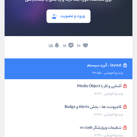
آشنای و کار با بخش Flex ها
ویدیو آموزشی
27:37
ورود و عضویت
کلاس های کمکی - بخش سوم
ویدیو آموزشی
11:04
کلاس های کمکی - بخش آخر
15
10
18
ویدیو آموزشی
22:30
layout - گرید سیستم
ویدیو آموزشی
40:55
آشنایی و کار با Media Object
ویدیو آموزشی
12:47
کامپوننت ها - بخش Alerts و Badge
ویدیو آموزشی
17:48
تنظیمات ویرایشگر vs code
ویدیو آموزشی
12:30