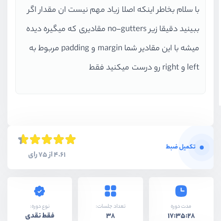
با سلام بخاطر اینکه اصلا زیاد مهم نیست ان مقدار اگر
ببینید دقیقا زیر no-gutters مقادیری که میگیره دیده
میشه با این مقادیر شما margin و padding مربوط به
left و right رو درست میکنید فقط
تکمیل ضبط
4.61 از 75 رای
نوع دوره:
مدت دوره
تعداد جلسات:
فقط نقدی
38
17:35:28