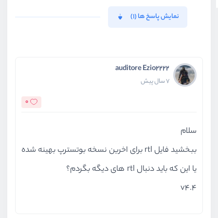
نمایش پاسخ ها (1)
auditore Ezio2222
7 سال پیش
0
سلام
ببخشید فایل rtl برای اخرین نسخه بوتسترپ بهینه شده
یا این که باید دنبال rtl های دیگه بگردم؟
v4.4