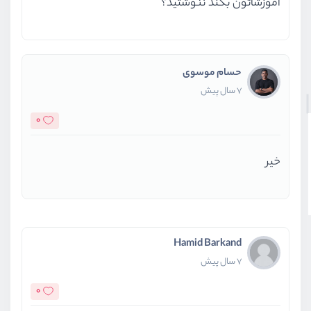
آموزشاتون بکند ننوشتید؟
حسام موسوی
7 سال پیش
0
خیر
Hamid Barkand
7 سال پیش
0