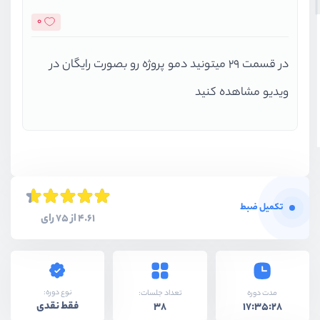
0
در قسمت 29 میتونید دمو پروژه رو بصورت رایگان در
ویدیو مشاهده کنید
تکمیل ضبط
4.61 از 75 رای
نوع دوره:
مدت دوره
تعداد جلسات:
فقط نقدی
38
17:35:28