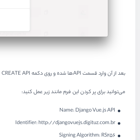
بعد از آن وارد قسمت APIها شده و روی دکمه CREATE API کلیک کنید. بعد از آن با یک فرم مواجه می‌شوید که جزئیات مربوط به API را باید در آن قرار دهید.
می‌توانید برای پر کردن این فرم مانند زیر عمل کنید:
Name: Django Vue.js API
Identifier: http://djangovuejs.digituz.com.br
Signing Algorithm: RS256