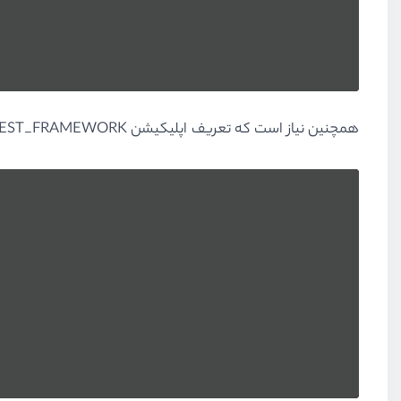
همچنین نیاز است که تعریف اپلیکیشن REST_FRAMEWORK را به settings.py اضافه کنید: