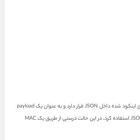
JWT یک URL-safe کوچک است که برای نمایش درستی یک انتقال بین دو موجودیت استفاده می‌شود. درستی در JWT در یک شئ اینکود شده داخل JSON قرار دارد و به عنوان یک payload
مربوط به ساختار JSON Web Signature استفاده می‌شود. همچنین می‌شود از آن به عنوان یک متن ساده در JSON Web Encryption استفاده کرد، در این حالت درستی از طریق یک MAC