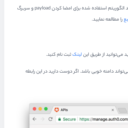
JWT در اصل از سه بخش تشکیل شده است: یک سربرگ، یک payload و یک امضا یا signature. قسمت سربرگ حاوی اطلاعاتی مانند الگوریتم استفاده شده برای امضا کردن payload و سربرگ
ع
را مطالعه نمایید.
لینک
ثبت نام کنید.
ان بخشی از فرایند ثبت نام از شما سوال می‌شود که یک دامنه Auth0 را ایجاد کنید. برای مثال django-vue-js.auth0.com می‌تواند دامنه خوبی باشد. اگر دوست دارید در این رابطه