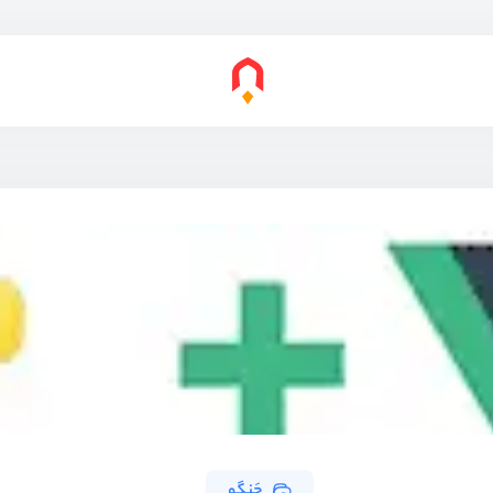
جَنگو