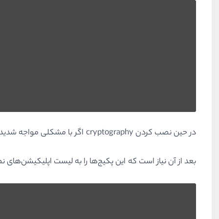
در حین نصب کردن cryptography اگر با مشکلی مواجه شدید قبل از آن پکیج python3-dev را نصب کنید.
بعد از آن نیاز است که این پکیج‌ها را به لیست اپلیکیشن‌های نصب شده در tings.py