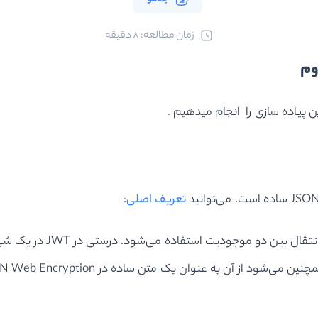
ﺯﻣﺎﻥ ﻣﻄﺎﻟﻌﻪ: 8 دقیقه
ین پیاده سازی را انجام میدهیم .
تعریف اصلی
: