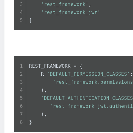
'rest_framework'
,
'rest_framework_jwt'
]
REST_FRAMEWORK = {
    R 
'DEFAULT_PERMISSION_CLASSES'
:
'rest_framework.permissions
    ),
'DEFAULT_AUTHENTICATION_CLASSES
'rest_framework_jwt.authenti
    ),
}