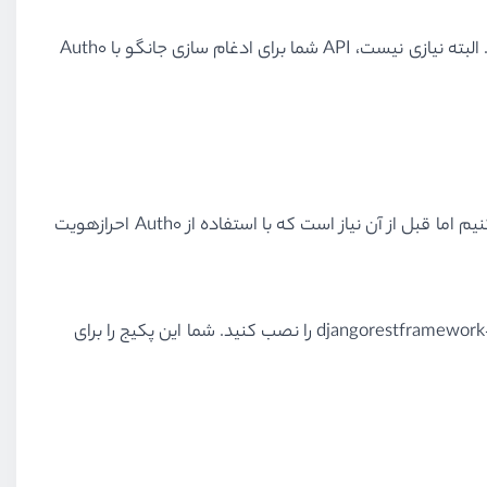
بعد از آن روی دکمه Create کلیک کنید. شما به صفحه‌ای مراجعه داده می‌شوید که از طریق آن می‌توانید API را سفارشی‌سازی کنید. البته نیازی نیست، API شما برای ادغام سازی جانگو با Auth0
در این قسمت شیوه ایمن‌سازی Django REST API با استفاده از Auth0 را خواهیم دید. در قسمت بعدی ما قسمت API را ایجاد می‌کنیم اما قبل از آن نیاز است که با استفاده از Auth0 احرازهویت
نیاز خواهید داشت. همچنین برای مدیریت احرازهویت JWT نیاز است که پکیج djangorestframework-jw را نصب کنید. شما این پکیج را برای