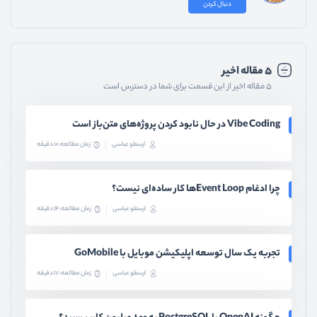
دنبال کردن
۵ مقاله اخیر
۵ مقاله اخیر از این قسمت برای شما در دسترس است
Vibe Coding در حال نابود کردن پروژه‌های متن‌باز است
ارسطو عباسی
زمان مطالعه: 10 دقیقه
چرا ادغام Event Loopها کار ساده‌ای نیست؟
ارسطو عباسی
زمان مطالعه: 14 دقیقه
تجربه یک سال توسعه اپلیکیشن موبایل با GoMobile
ارسطو عباسی
زمان مطالعه: 17 دقیقه