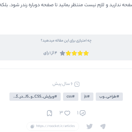
حه ندارید و لازم نیست منتظر بمانید تا صفحه دوباره رندر شود. بلکه 
چه امتیازی برای این مقاله میدهید؟
4 از 1 رای
6 سال پیش
طراحی_وب
js
css
ویرایش_CSS_و_JS_در_گوگل_کروم
3
1