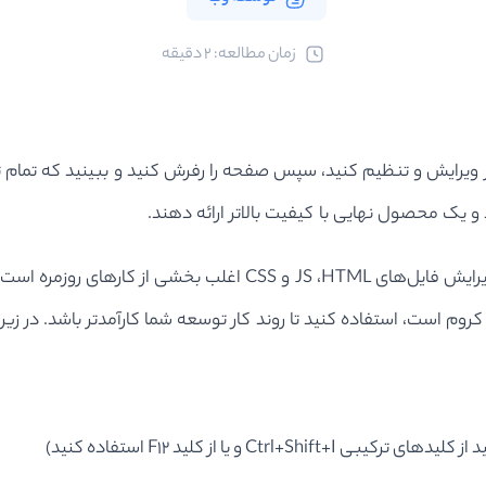
ﺯﻣﺎﻥ ﻣﻄﺎﻟﻌﻪ: 2 دقیقه
ر ویرایش و تنظیم کنید، سپس صفحه را رفرش کنید و ببینید که تمام ت
یک محصول نهایی با کیفیت بالاتر ارائه دهند.
رایش فایل‌های
HTML
،
JS
و
CSS
اغلب بخشی از کارهای روزمره است. 
 کروم است، استفاده کنید تا روند کار توسعه شما کارآمدتر باشد. در ز
نید از کلیدهای ترکیبی
Ctrl+Shift+I
و یا از کلید
F12
استفاده کنید)