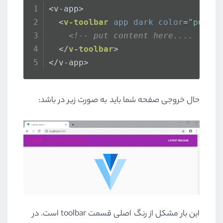
<v-app>
<
v-toolbar
app
dark
color
=
"purpl
<!-- put content here.... -->
</
v-toolbar
>
</v-app>
حال خروجی صفحه شما باید به صورت زیر در باشد:
این بار مشکل از رنگ اصلی قسمت toolbar است. در