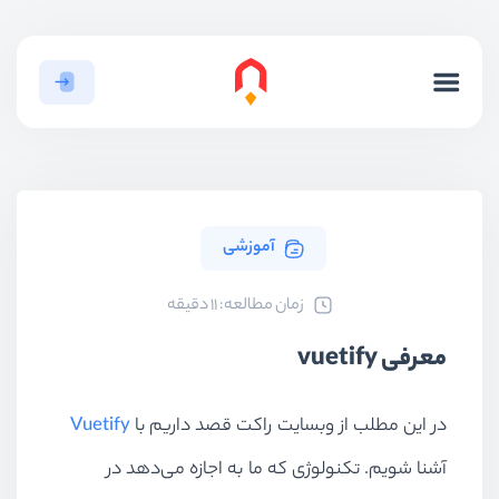
آموزشی
ﺯﻣﺎﻥ ﻣﻄﺎﻟﻌﻪ: 11 دقیقه
معرفی vuetify
در این مطلب از وبسایت راکت قصد داریم با
Vuetify
آشنا شویم. تکنولوژی که ما به اجازه می‌دهد در