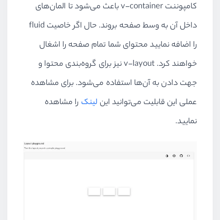
کامپوننت v-container باعث می‌شود تا المان‌های
<
h2
class
=
"headline font-
<
v-layout
justify-center
>
داخل آن به وسط صفحه بروند. حال اگر خاصیت fluid
<
a
href
=
"#"
class
=
"subh
را اضافه نمایید محتوای شما تمام صفحه را اشغال
<
a
href
=
"#"
class
=
"subh
<
a
href
=
"#"
class
=
"subh
خواهند کرد. v-layout نیز برای گروه‌بندی محتوا و
</
v-layout
>
جهت دادن به آن‌ها استفاده می‌شود. برای مشاهده
</
v-flex
>
</
v-layout
>
عملی این قابلیت می‌توانید این
لینک
را مشاهده
</
v-container
>
نمایید.
</
template
>