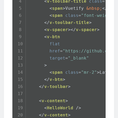
<
v-toolbar-title
class
=
"hea
<
span
>
Vuetify 
&nbsp;
</
spa
<
span
class
=
"font-weight-
</
v-toolbar-title
>
<
v-spacer
>
</
v-spacer
>
<
v-btn
flat
href
=
"https://github.com/
target
=
"_blank"
      >
<
span
class
=
"mr-2"
>
Latest
</
v-btn
>
</
v-toolbar
>
<
v-content
>
<
HelloWorld
 />
</
v-content
>