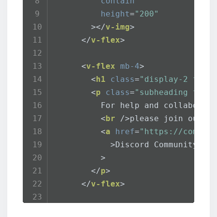
contain
height
=
"200"
        >
</
v-img
>
</
v-flex
>
<
v-flex
mb-4
>
<
h1
class
=
"display-2 font
<
p
class
=
"subheading font
          For help and collaborat
<
br
 />
please join our o
<
a
href
=
"https://commun
            >Discord Community</a
          >
</
p
>
</
v-flex
>
<
v-flex
mb-5
xs12
>