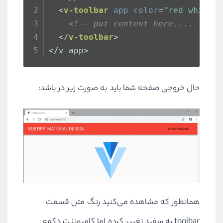
<
v-toolbar
app
color
=
"red white-
<!-- put content here.... -->
</
v-toolbar
>
</v-app>
حال خروجی صفحه شما باید به صورت زیر در باشد:
همانطور که مشاهده می‌کنید رنگ متن قسمت
toolbar به سفید تغییر کرده اما کامپوننت دکمه