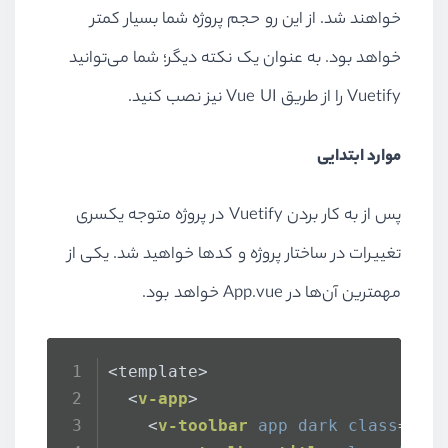
خواهند شد. از این رو حجم پروژه شما بسیار کمتر
خواهد بود. به عنوان یک نکته دیگر؛ شما می‌توانید
Vuetify را از طریق Vue UI نیز نصب کنید.
موارد ابتدایی
پس از به کار بردن Vuetify در پروژه متوجه یکسری
تغییرات در ساختار پروژه و کدها خواهید شد. یکی از
مهمترین آن‌ها در App.vue خواهد بود.
<template>
<
v-app
>
<
v-toolbar
app
dark
class
=
"in