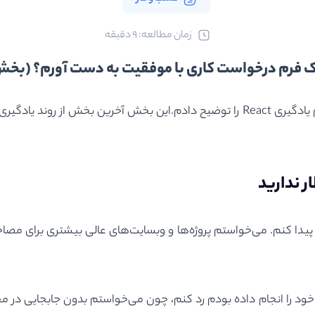
ﺯﻣﺎﻥ ﻣﻄﺎﻟﻌﻪ: 9 دقیقه
یک فرم درخواست کاری با موفقیت به دست آورم؟ (بخ
در بخش اول روایتی از قبل برنامه نویس شدنم و در بخش دوم یادگیری React را توضیح دادم.ا
ر ندارید
ای داشتم تا بتوانم شغلی پیدا کنم. می‌خواستم پروژه‌ها و وبسایت‌های عالی بیشت
ی خود را انجام داده بودم رد کنم،‌ چون می‌خواستم بدون جابجایی در 