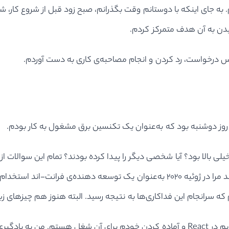
ی اینکه با دوستانم وقت بگذرانم، صبح زود قبل از شروع کار، شب‌ها،
یدن به آن هدف متمرکز کردم.
س درخواست، رد کردن و انجام مصاحبه‌ی کاری به دست آوردم.
. روز دوشنبه بود که به‌عنوان یک تکنسین برق مشغول به کار بودم.
 خیلی بالا بود؟ آیا شخصی دیگر را پیدا کرده بودند؟ تمام این سوالا
گفت که ﺁن‌ها می‌توانند انتظارات مرا برﺁورده کنند و می‌خواهند مرا در ژوئیه ۲۰۲۰ به‌ع
 سرانجام این فداکاری‌ها به نتیجه رسید. البته هنوز هم چیزهای زیا
در حال حاضر ﺁوریل ۲۰۲۰ است و من مشغول افزایش مهارت‌هایم در React و ﺁماده کردن خودم 