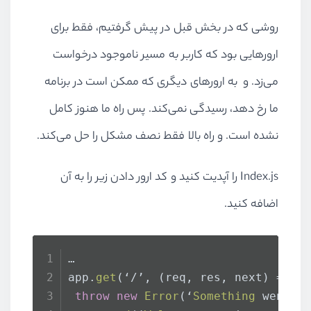
روشی که در بخش قبل در پیش گرفتیم، فقط برای
ارور‌هایی بود که کاربر به مسیر ناموجود درخواست
می‌زد. و به ارور‌های دیگری که ممکن است در برنامه
ما رخ دهد، رسیدگی نمی‌کند. پس راه ما هنوز کامل
نشده است. و راه بالا فقط نصف مشکل را حل می‌کند.
Index.js را آپدیت کنید و کد ارور دادن زیر را به آن
اضافه کنید.
…
app.
get
(‘/’, 
(
req, res, next
) =>
 {
throw
new
Error
(‘
Something
 went w