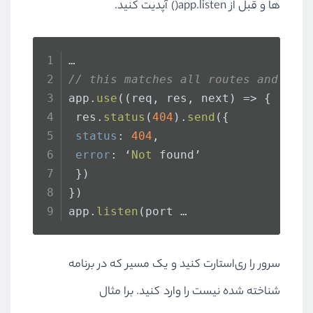
ها و قبل از app.listen() آپدیت کنید.
…
// this matches all routes and all
app.
use
(
(
req, res, next
) =>
 {
 res.
status
(
404
).
send
({
status
: 
404
,
error
: ‘
Not
 found’
 })
})
app.
listen
(port …
سرور را ری‌استارت کنید و یک مسیر که در برنامه
شناخته شده نیست را وارد کنید. برا مثال