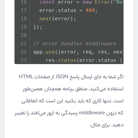
const
 error = 
new
Error
(
"Not fo
  error.
status
 = 
404
;
next
(error);
});
// error handler middleware
app.
use
(
(
error, req, res, next
) =
    res.
status
(error.
status
 || 
50
error
: {
اگر شما به جای ارسال پاسخ JSON از صفحات HTML
status
: error.
status
 || 
5
message
: error.
message
 ||
استفاده می‌کنید، منطق برنامه همچنان همین‌طور
      },
است. تنها کاری که باید بکنید این است که اتفاقاتی
    });
  });
که درون middleware رسیدگی به ارور می‌افتد را تغییر
دهید. برای مثال:
app.
listen
(port, 
() =>
console
.
lo