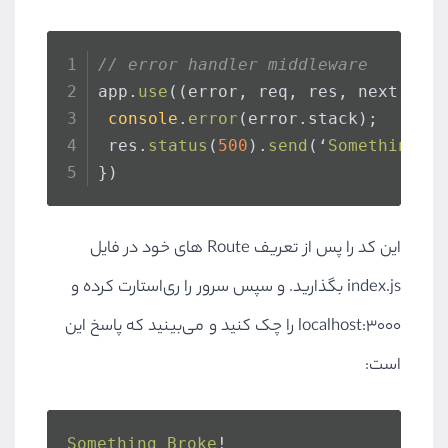
// error handler middleware
app.
use
(
(
error, req, res, next
) =>
console
.
error
(error.
stack
);
 res.
status
(
500
).
send
(‘
Something
B
})
این کد را پس از تعریف Route های خود در فایل
index.js بگذارید. و سپس سرور را ری‌استارت کرده و
localhost:3000 را چک کنید و می‌بینید که پاسخ این
است:
Something
Broke
!