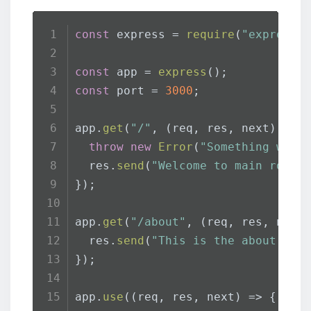
const
 express = 
require
(
"express"
const
 app = 
express
();
const
 port = 
3000
;
app.
get
(
"/"
, 
(
req, res, next
) =>
 
throw
new
Error
(
"Something went
  res.
send
(
"Welcome to main route
});
app.
get
(
"/about"
, 
(
req, res, next
  res.
send
(
"This is the about rou
});
app.
use
(
(
req, res, next
) =>
 {