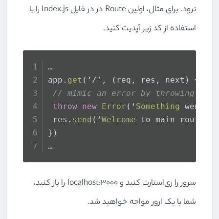
نرود. برای مثال، اولین Route در در فایل Index.js را با
استفاده از کد زیر آپدیت کنید.
…
app.
get
(‘/’, 
(
req, res, next
) =>
 {
// mimic an error by throwing an 
throw
new
Error
(‘
Something
 went w
 res.
send
(‘
Welcome
 to main route!’
})
…
سرور را ری‌استارت کنید و localhost:3000 را باز کنید،
شما با یک ارور مواجه خواهید شد.