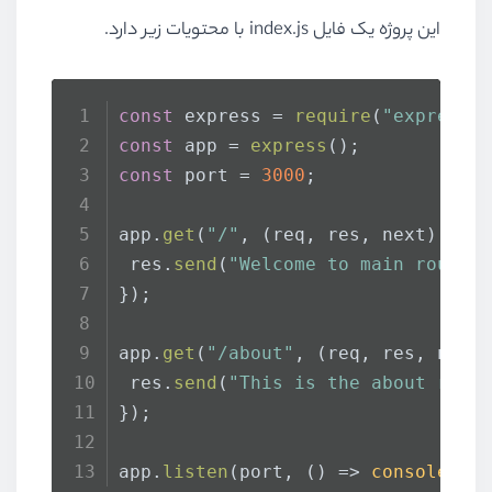
این پروژه یک فایل index.js با محتویات زیر دارد.
const
 express = 
require
(
"express"
const
 app = 
express
();
const
 port = 
3000
;
app.
get
(
"/"
, 
(
req, res, next
) =>
 
 res.
send
(
"Welcome to main route!
});
app.
get
(
"/about"
, 
(
req, res, next
 res.
send
(
"This is the about rout
});
app.
listen
(port, 
() =>
console
.
lo