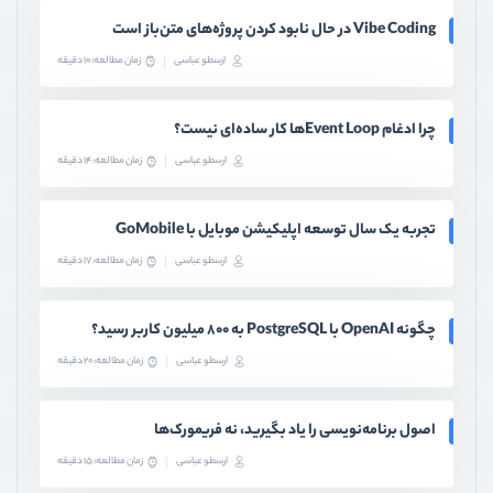
Vibe Coding در حال نابود کردن پروژه‌های متن‌باز است
ارسطو عباسی
زمان مطالعه: 10 دقیقه
چرا ادغام Event Loopها کار ساده‌ای نیست؟
ارسطو عباسی
زمان مطالعه: 14 دقیقه
تجربه یک سال توسعه اپلیکیشن موبایل با GoMobile
ارسطو عباسی
زمان مطالعه: 17 دقیقه
چگونه OpenAI با PostgreSQL به ۸۰۰ میلیون کاربر رسید؟
ارسطو عباسی
زمان مطالعه: 20 دقیقه
اصول برنامه‌نویسی را یاد بگیرید، نه فریمورک‌ها
ارسطو عباسی
زمان مطالعه: 15 دقیقه