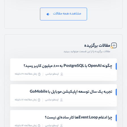
مشاهده همه مقالات
مقالات برگزیده
مقالات برگزیده را از این قسمت میتوانید ببینید
چگونه OpenAI با PostgreSQL به ۸۰۰ میلیون کاربر رسید؟
ارسطو عباسی
زمان مطالعه: 20 دقیقه
تجربه یک سال توسعه اپلیکیشن موبایل با GoMobile
ارسطو عباسی
زمان مطالعه: 17 دقیقه
چرا ادغام Event Loopها کار ساده‌ای نیست؟
ارسطو عباسی
زمان مطالعه: 14 دقیقه