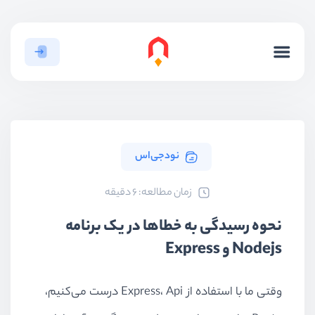
نودجی‌اس
ﺯﻣﺎﻥ ﻣﻄﺎﻟﻌﻪ: 6 دقیقه
نحوه رسیدگی به خطا‌ها در یک برنامه
Nodejs و Express
وقتی ما با استفاده از Express، Api درست می‌کنیم،