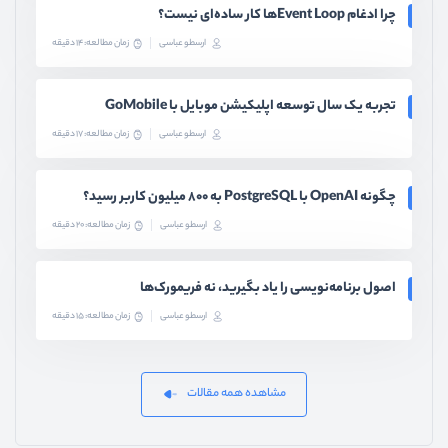
چرا ادغام Event Loopها کار ساده‌ای نیست؟
ارسطو عباسی
زمان مطالعه: 14 دقیقه
تجربه یک سال توسعه اپلیکیشن موبایل با GoMobile
ارسطو عباسی
زمان مطالعه: 17 دقیقه
چگونه OpenAI با PostgreSQL به ۸۰۰ میلیون کاربر رسید؟
ارسطو عباسی
زمان مطالعه: 20 دقیقه
اصول برنامه‌نویسی را یاد بگیرید، نه فریمورک‌ها
ارسطو عباسی
زمان مطالعه: 15 دقیقه
مشاهده همه مقالات