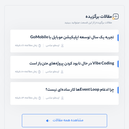
مقالات برگزیده
مقالات برگزیده را از این قسمت میتوانید ببینید
تجربه یک سال توسعه اپلیکیشن موبایل با GoMobile
ارسطو عباسی
زمان مطالعه: 17 دقیقه
Vibe Coding در حال نابود کردن پروژه‌های متن‌باز است
ارسطو عباسی
زمان مطالعه: 10 دقیقه
چرا ادغام Event Loopها کار ساده‌ای نیست؟
ارسطو عباسی
زمان مطالعه: 14 دقیقه
مشاهده همه مقالات