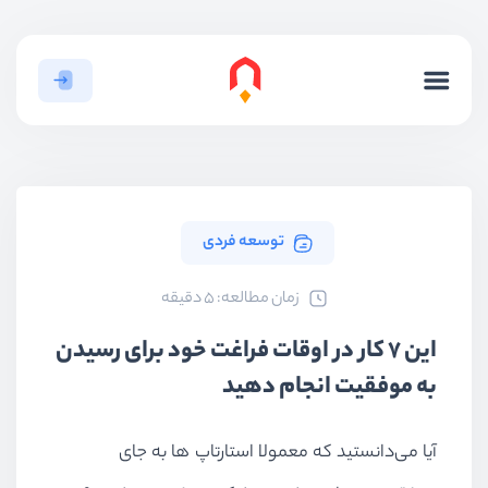
توسعه فردی
ﺯﻣﺎﻥ ﻣﻄﺎﻟﻌﻪ: 5 دقیقه
این ۷ کار در اوقات فراغت خود برای رسیدن
به موفقیت انجام دهید
آیا می‌دانستید که معمولا استارتاپ ها به جای