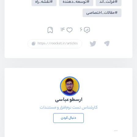
فرانت_اند
توسعه_دهنده
نقشه_راه
مقالات_اختصاصی
14
6
ارسطو عباسی
کارشناس تست نرم‌افزار و مستندات
دنبال کردن
...