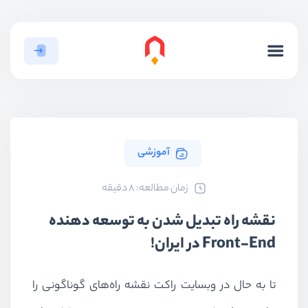
آموزشی
ﺯﻣﺎﻥ ﻣﻄﺎﻟﻌﻪ: 8 دقیقه
نقشه راه تبدیل شدن به توسعه دهنده
Front-End در ایران!
تا به حال در وبسایت راکت نقشه‌ راه‌های گوناگونی را