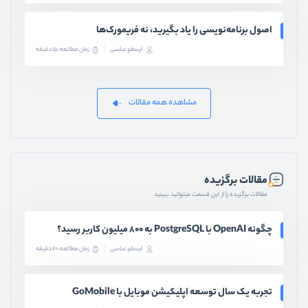
اصول برنامه‌نویسی را یاد بگیرید، نه فریمورک‌ها
ارسطو عباسی
زمان مطالعه: 15 دقیقه
مشاهده همه مقالات
مقالات برگزیده
مقالات برگزیده را از این قسمت میتوانید ببینید
چگونه OpenAI با PostgreSQL به ۸۰۰ میلیون کاربر رسید؟
ارسطو عباسی
زمان مطالعه: 20 دقیقه
تجربه یک سال توسعه اپلیکیشن موبایل با GoMobile