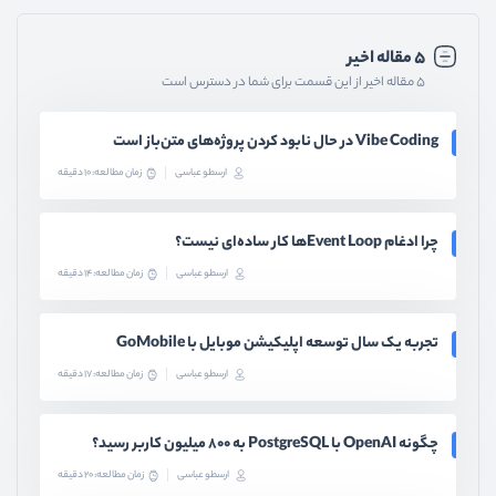
۵ مقاله اخیر
۵ مقاله اخیر از این قسمت برای شما در دسترس است
Vibe Coding در حال نابود کردن پروژه‌های متن‌باز است
ارسطو عباسی
زمان مطالعه: 10 دقیقه
چرا ادغام Event Loopها کار ساده‌ای نیست؟
ارسطو عباسی
زمان مطالعه: 14 دقیقه
تجربه یک سال توسعه اپلیکیشن موبایل با GoMobile
ارسطو عباسی
زمان مطالعه: 17 دقیقه
چگونه OpenAI با PostgreSQL به ۸۰۰ میلیون کاربر رسید؟
ارسطو عباسی
زمان مطالعه: 20 دقیقه