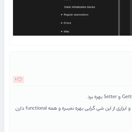
1
کلا جاوااسکریپت اون زبانی نیست که شما باید توش شی گرایی رو یاد بگیرید چون انقدر بد پیاده سازی شده که تقریبا هیچ فریمورک و ابزاری از این شی گرایی بهره نمیبره و همه functional دارن