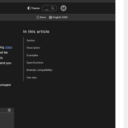
ویدیو آموزشی
22:34
کامپایل جاوااسکریپت با Babel
ویدیو آموزشی
13:54
آزمون نهایی جاوا اسکریپت ES6
آزمون
9 سوال