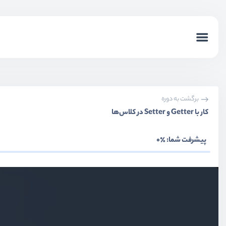
برگشت به دوره
کار با Getter و Setter در کلاس‌ها
معرفی جاوااسکریپت ES6
پیشرفت شما:
٪0
ویدیو آموزشی
08:02
تعریف متغیر با Const و Let
ویدیو آموزشی
11:14
توابع arrow
ویدیو آموزشی
15:46