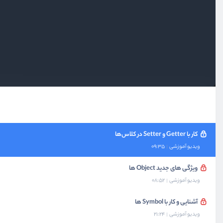
ویدیو آموزشی
06:47
کار با کلاس ها
ویدیو آموزشی
13:45
ارث بری در کلاس ها
ویدیو آموزشی
13:24
متدهای Static و توسعه کلاس ها داخلی
ویدیو آموزشی
11:12
کار با Getter و Setter در کلاس‌ها
ویدیو آموزشی
09:35
ویژگی های جدید Object ها
ویدیو آموزشی
08:52
آشنایی و کار با Symbol ها
ویدیو آموزشی
21:24