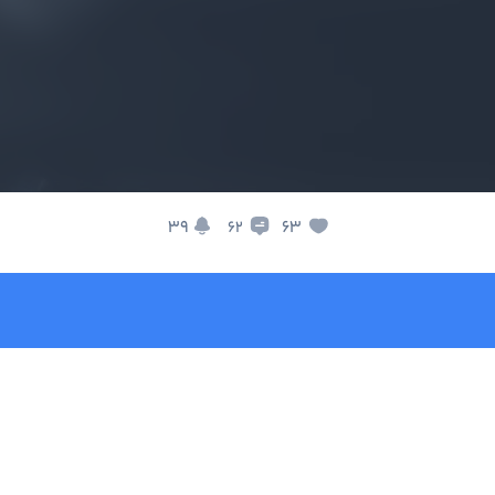
39
63
62