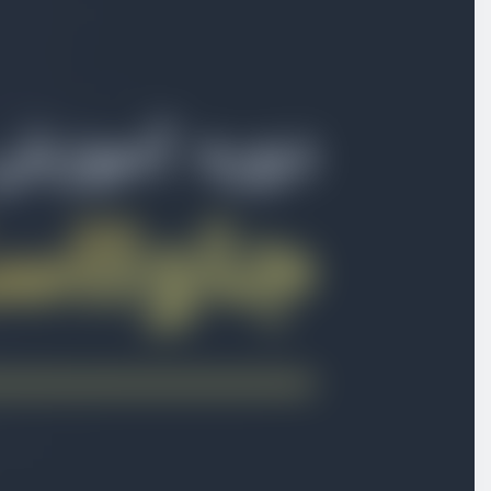
توابع arrow - بخش دوم
ویدیو آموزشی
09:50
پارامترهای پیش فرض و عملگر Rest
ویدیو آموزشی
12:40
آشنایی با سینتکس Spread
ویدیو آموزشی
07:36
پیمایش حلقه ها با For-of
ویدیو آموزشی
05:15
آشنایی با Destructuring آرایه‌ها و آبجکت‌ها
ویدیو آموزشی
17:11
آزمون اول جاوا اسکریپت ES۶
آزمون
8 سوال
آشنایی با Template String