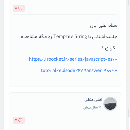
0
سلام علی جان
جلسه آشنایی با Template String رو مگه مشاهده
نکردی ؟
https://roocket.ir/series/javascript-es6-
tutorial/episode/27#answer-98057
َََعلی متقی
3 سال پیش
0