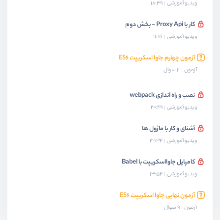
ویدیو آموزشی
18:39
کار با Proxy Api - بخش دوم
ویدیو آموزشی
11:06
آزمون چهارم جاوا اسکریپت ES۶
آزمون
11 سوال
نصب و راه اندازی webpack
ویدیو آموزشی
20:49
آشنای و کار با ماژول ها
ویدیو آموزشی
22:34
کامپایل جاوااسکریپت با Babel
ویدیو آموزشی
13:54
آزمون نهایی جاوا اسکریپت ES6
آزمون
9 سوال