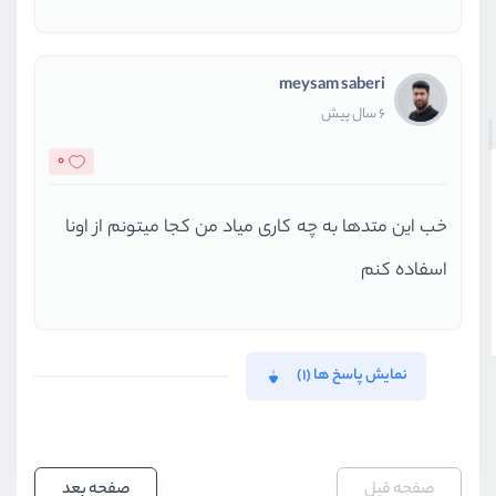
meysam saberi
6 سال پیش
0
خب این متدها به چه کاری میاد من کجا میتونم از اونا
اسفاده کنم
نمایش پاسخ ها (1)
صفحه قبل
صفحه بعد