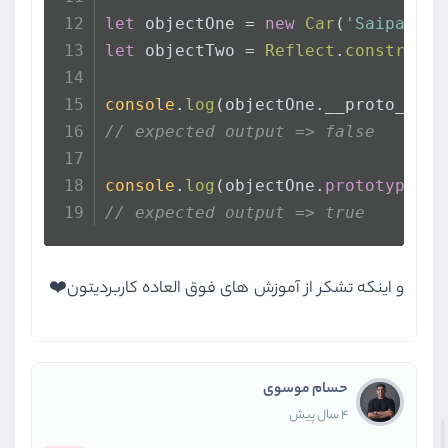
let
 objectOne = 
new
Car
(
'Saipa'
,
'T
let
 objectTwo = 
Reflect
.
construct
(
console
.
log
(objectOne.
__proto__
 ==
// expected output => false
console
.
log
(objectOne.
prototype
 ==
// expected output => true
و اینکه تشکر از آموزش های فوق العاده کاربردیتون❤️
حسام موسوی
4 سال پیش