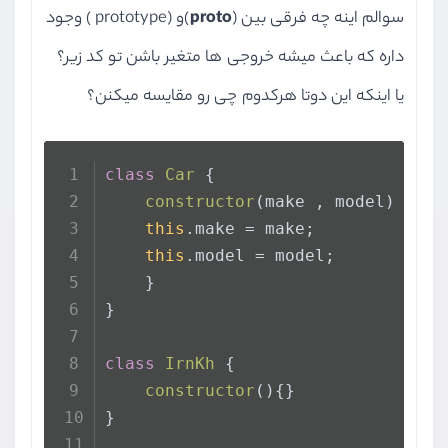
سوالم اینه چه فرقی بین (
proto
)و (prototype ) وجود
داره که باعث میشه خروجی ها متغیر باشن تو کد زیر؟
یا اینکه این دوتا هرکدوم چی رو مقایسه میکنن؟
class
Car
 {
constructor
(
make , model
) {
this
.
make
 = make;
this
.
model
 = model;
    }
}
class
IrnKh
 {
constructor
(
){}
}