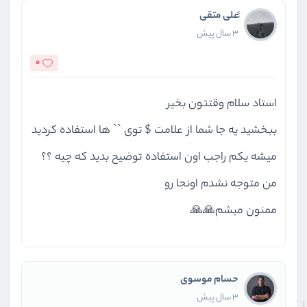
َََعلی متقی
3 سال پیش
0
استاد سلام وقتتون بخیر
ببخشید یه جا شما از علامت $ توی `` ها استفاده کردید
میشه یکم راجب اون استفاده توضیح بدید که چیه ؟؟
من متوجه نشدم اونجا رو
ممنون میشم🙏🙏
حسام موسوی
3 سال پیش