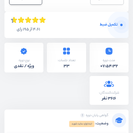
تکمیل ضبط
4.61 از 195 رای
نوع دوره:
مدت دوره
تعداد جلسات:
ویژه / نقدی
33
07:54:32
شرکت‌کنندگان:
3616 نفر
گواهی پایان دوره
وضعیت:
ابتدا وارد سایت شوید