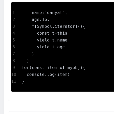
    name:`danyal`,
    age:16,
    *[Symbol.iterator](){
      const t=this
      yield t.name
      yield t.age
    }
  }
for(const item of myobj){
  console.log(item)
}