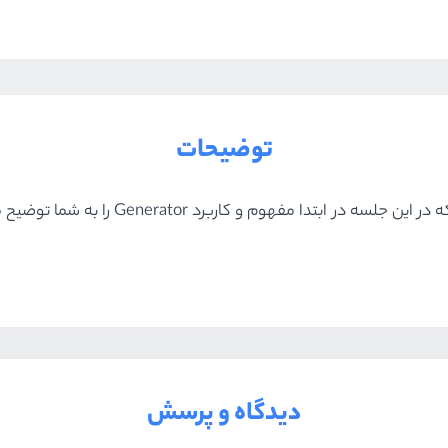
توضیحات
در جاوااسکریپت ES6 چیز جدید با عنوان or
دیدگاه و پرسش