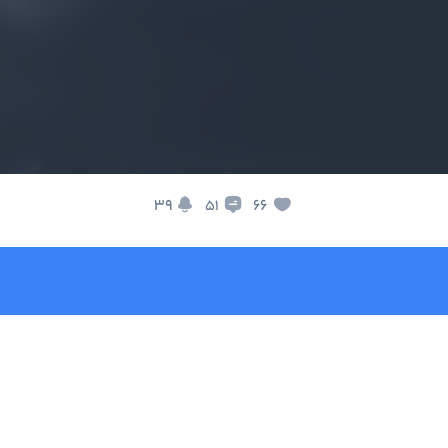
39
66
51