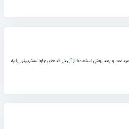
Generat معرفی شد که در این جلسه در ابتدا مفهوم و کاربرد Generator را به شما توضیح میدهم و بعد روش استفاده از آن در کدهای جاوااسکریپتی را به