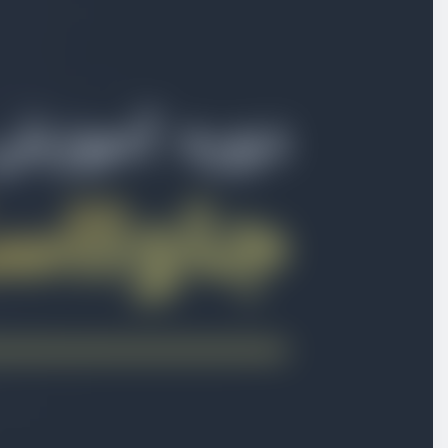
متدهای Static و توسعه کلاس ها داخلی
ویدیو آموزشی
11:12
کار با Getter و Setter در کلاس‌ها
ویدیو آموزشی
09:35
ویژگی های جدید Object ها
ویدیو آموزشی
08:52
آشنایی و کار با Symbol ها
ویدیو آموزشی
21:24
متدهای جدید در آرایه‌ها
ویدیو آموزشی
20:48
آزمون دوم جاوا اسکریپت ES۶
آزمون
10 سوال
متدهای جدید در اعداد