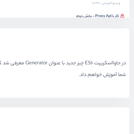
ویدیو آموزشی
18:39
کار با Proxy Api - بخش دوم
ویدیو آموزشی
11:06
آزمون چهارم جاوا اسکریپت ES۶
آزمون
11 سوال
نصب و راه اندازی webpack
ویدیو آموزشی
20:49
شما آموزش خواهم داد.
آشنای و کار با ماژول ها
ویدیو آموزشی
22:34
کامپایل جاوااسکریپت با Babel
ویدیو آموزشی
13:54
آزمون نهایی جاوا اسکریپت ES6
آزمون
9 سوال