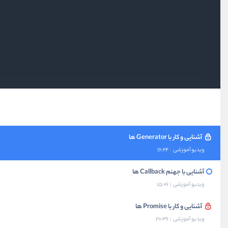
ویدیو آموزشی
07:19
متدهای جدید در رشته‌ها و آبجکت‌ها
ویدیو آموزشی
20:01
آشنایی و کار با Iterator ها
ویدیو آموزشی
22:09
آزمون سوم جاوا اسکریپت ES۶
آزمون
10 سوال
آشنایی و کار با Generator ها
ویدیو آموزشی
16:24
آشنایی با جهنم Callback ها
ویدیو آموزشی
15:06
آشنایی و کار با Promise ها
ویدیو آموزشی
20:36