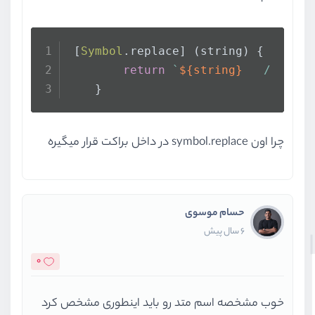
 [
Symbol
.
replace
] (string) {
return
`
${string}
   /   
${
t
    }
چرا اون symbol.replace در داخل براکت قرار میگیره
حسام موسوی
6 سال پیش
0
خوب مشخصه اسم متد رو باید اینطوری مشخص کرد