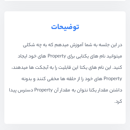
آشنایی و کار با Promise ها - بخش دوم
ویدیو آموزشی
13:49
آشنایی و کار با Maps
توضیحات
ویدیو آموزشی
16:03
آشنایی و کار با Sets
در این جلسه به شما آموزش میدهم که به چه شکلی
ویدیو آموزشی
09:12
میتوانید نام های یکتایی برای Property های خود ایجاد
آشنایی با weakMaps و weakSets
کنید. این نام های یکتا این قابلیت را به آبجکت ها میدهند،
ویدیو آموزشی
15:09
Property های خود را از حلقه ها مخفی کنند و بدونه
کار با Reflect Api
داشتن مقدار یکتا نتوان به مقدار آن Property دسترس پیدا
ویدیو آموزشی
22:27
کرد.
کار با Reflect Api - بخش دوم
ویدیو آموزشی
15:54
کار با Proxy Api
ویدیو آموزشی
18:39