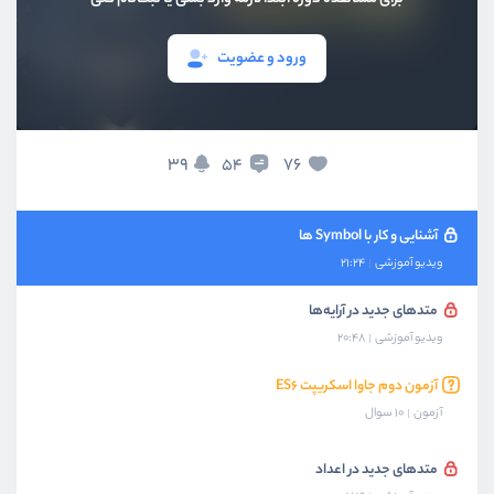
متدهای Static و توسعه کلاس ها داخلی
ویدیو آموزشی
11:12
ورود و عضویت
کار با Getter و Setter در کلاس‌ها
ویدیو آموزشی
09:35
ویژگی های جدید Object ها
39
76
54
ویدیو آموزشی
08:52
آشنایی و کار با Symbol ها
ویدیو آموزشی
21:24
متدهای جدید در آرایه‌ها
ویدیو آموزشی
20:48
آزمون دوم جاوا اسکریپت ES۶
آزمون
10 سوال
متدهای جدید در اعداد