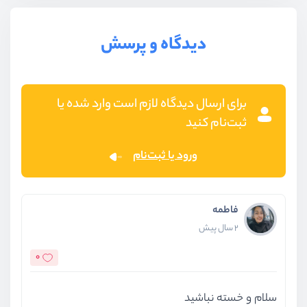
کار با Proxy Api - بخش دوم
دیدگاه و پرسش
ویدیو آموزشی
11:06
آزمون چهارم جاوا اسکریپت ES۶
آزمون
11 سوال
برای ارسال دیدگاه لازم است وارد شده یا
ثبت‌نام کنید
نصب و راه اندازی webpack
ویدیو آموزشی
20:49
ورود یا ثبت‌نام
آشنای و کار با ماژول ها
ویدیو آموزشی
22:34
فاطمه
کامپایل جاوااسکریپت با Babel
2 سال پیش
ویدیو آموزشی
13:54
0
آزمون نهایی جاوا اسکریپت ES6
آزمون
9 سوال
سلام و خسته نباشید