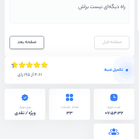
راه دیگه‌ای نیست براش
صفحه قبل
صفحه بعد
تکمیل ضبط
4.61 از 195 رای
نوع دوره:
مدت دوره
تعداد جلسات:
ویژه / نقدی
33
07:54:32