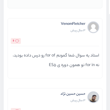
VenomFletcher
3 سال پیش
6
استاد یه سوال شما گمونم for of رو درس داده بودید،
نه for in تو همون دوره ی ES5
حسین حسین نژاد
3 سال پیش