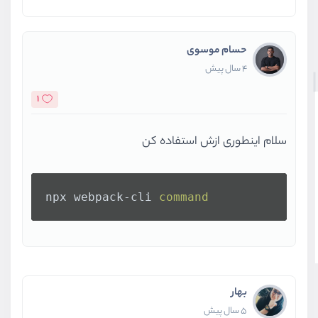
حسام موسوی
4 سال پیش
1
سلام اینطوری ازش استفاده کن
npx webpack-cli 
command
بهار
5 سال پیش