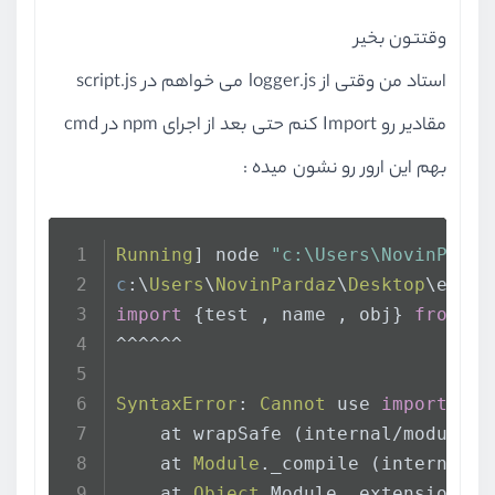
وقتتون بخیر
استاد من وقتی از logger.js می خواهم در script.js
مقادیر رو Import کنم حتی بعد از اجرای npm در cmd
بهم این ارور رو نشون میده :
Running
] node 
"c:\Users\NovinParda
c
:\
Users
\
NovinPardaz
\
Desktop
\es6\s
import
 {test , name , obj} 
from
".
^^^^^^
SyntaxError
: 
Cannot
 use 
import
 sta
    at wrapSafe (internal/modules/
    at 
Module
.
_compile
 (internal/m
    at 
Object
.
Module
.
_extensions
..