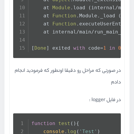
    at 
Module
.
load
 (internal/modul
    at 
Function
.
Module
.
_load
 (inte
    at 
Function
.
executeUserEntryPo
    at internal/main/run_main_modu
[
Done
] exited 
with
 code=
1
in
0.344
در صورتی که مراحل رو دقیقا اونطور که فرمودید انجام
دادم
در فایل logger :
function
test
(
){
console
.
log
(
'Test'
)