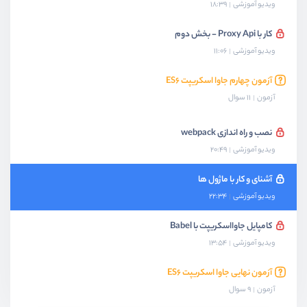
ویدیو آموزشی
18:39
کار با Proxy Api - بخش دوم
ویدیو آموزشی
11:06
آزمون چهارم جاوا اسکریپت ES۶
آزمون
11 سوال
نصب و راه اندازی webpack
ویدیو آموزشی
20:49
آشنای و کار با ماژول ها
ویدیو آموزشی
22:34
کامپایل جاوااسکریپت با Babel
ویدیو آموزشی
13:54
آزمون نهایی جاوا اسکریپت ES6
آزمون
9 سوال