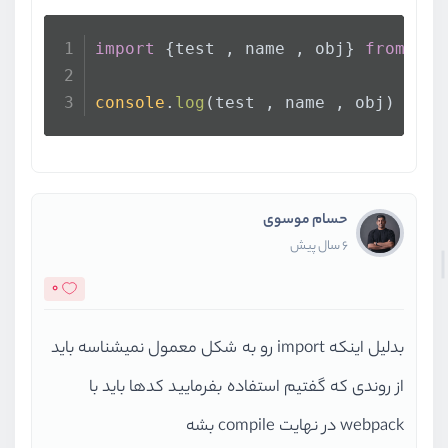
import
 {test , name , obj} 
from
"./
console
.
log
(test , name , obj)
حسام موسوی
6 سال پیش
0
بدلیل اینکه import رو به شکل معمول نمیشناسه باید
از روندی که گفتیم استفاده بفرمایید کدها باید با
webpack در نهایت compile بشه