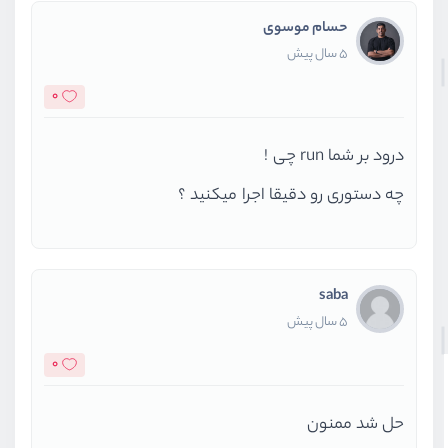
حسام موسوی
5 سال پیش
0
درود بر شما run چی !
چه دستوری رو دقیقا اجرا میکنید ؟
saba
5 سال پیش
0
حل شد ممنون