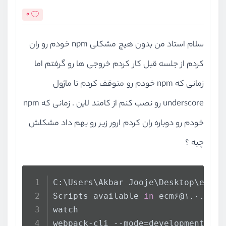
0
سلام استاد من بدون هیچ مشکلی npm خودم رو ران
کردم از جلسه قبل کار کردم خروجی ها رو گرفتم اما
زمانی که npm خودم رو متوقف کردم تا ماژول
underscore رو نصب کنم از کامند لاین . زمانی که npm
خودم رو دوباره ران کردم ارور زیر رو بهم داد مشکلش
چیه ؟
C:\Users\Akbar Jooje\Desktop\ecm۶>
Scripts available 
in
 ecm۶@۱.۰.۰ vi
watch
webpack-cli --mode=development --w