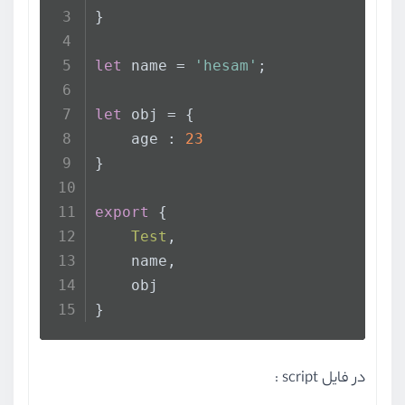
}
let
 name = 
'hesam'
;
let
 obj = {
    age : 
23
}
export
 {
Test
,
    name,
    obj
}
در فایل script :