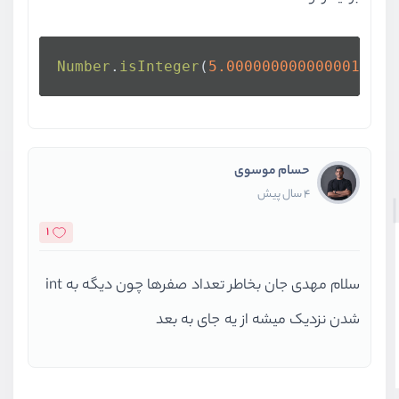
Number
.
isInteger
(
5.000000000000001
); 
/
حسام موسوی
4 سال پیش
1
سلام مهدی جان بخاطر تعداد صفرها چون دیگه به int
شدن نزدیک میشه از یه جای به بعد