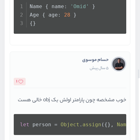
Name { name: 
'Omid'
 }
Age { age: 
28
 }
{}
حسام موسوی
5 سال پیش
1
خوب مشخصه چون پارامتر اولش یک obj خالی هست
let
 person = 
Object
.
assign
({}, 
Name
, 
A