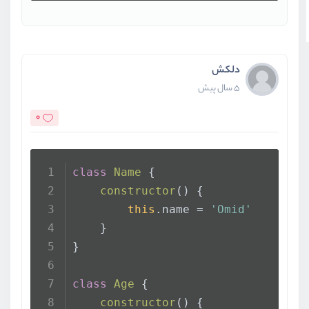
دلکش
5 سال پیش
0
class
Name
 {
constructor
(
) {
this
.
name
 = 
'Omid'
    }
}
class
Age
 {
constructor
(
) {