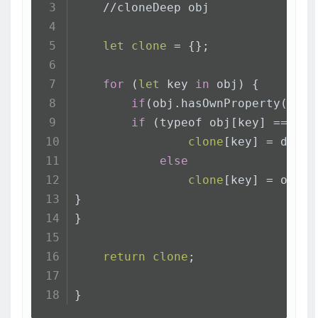
    //cloneDeep obj
let
clone
 = {};
for
 (
let
 key 
in
 obj) {
if
(obj.hasOwnProperty(prop
if
 (typeof obj[key] === 
"o
clone
[key] = do_cl
else
clone
[key] = obj[k
}
}
return
clone
;
}