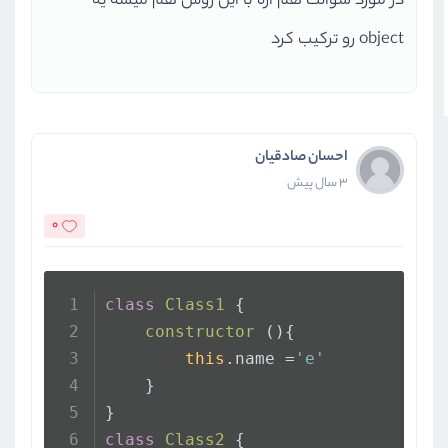
در مورد سوالت هم اره با این روش هم میشه یه
object رو ترکیب کرد
احسان صادقیان
3 سال پیش
0
class
Class1
 {
constructor
 (){
this
.
name
 =
'e'
    }
}
class
Class2
 {