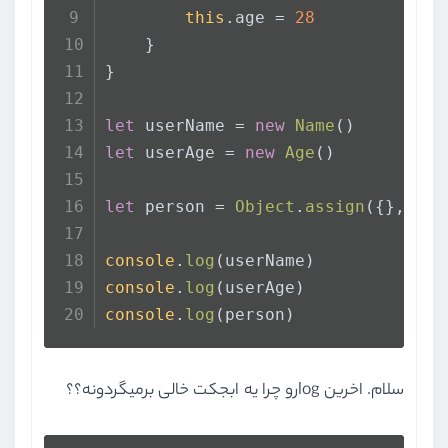
this
.
age
 = 
28
    }
}
let
 userName = 
new
Name
()
let
 userAge = 
new
Age
()
let
 person = 
Object
.
assign
({}, 
Nam
console
.
log
(userName)
console
.
log
(userAge)
console
.
log
(person)
سلام. اخرین logرو چرا یه ابجکت خالی برمیگردونه؟؟