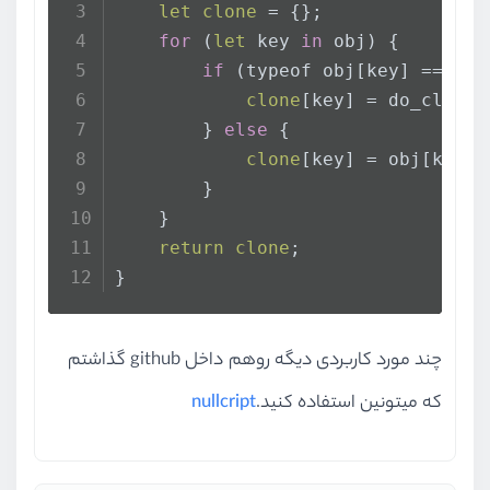
let
clone
 = {};
for
 (
let
 key 
in
 obj) {
if
 (typeof obj[key] === 
"o
clone
[key] = do_clone(
        } 
else
 {
clone
[key] = obj[key];
        }
    }
return
clone
;
}
چند مورد کاربردی دیگه روهم داخل github گذاشتم
که میتونین استفاده کنید.
nullcript