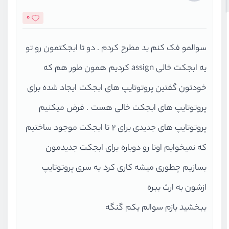
0
سوالمو فک کنم بد مطرح کردم . دو تا ابجکتمون رو تو
یه ابجکت خالی assign کردیم همون طور هم که
خودتون گفتین پروتوتایپ های ابجکت ایجاد شده برای
پروتوتایپ های ابجکت خالی هست . فرض میکنیم
پروتوتایپ های جدیدی برای 2 تا ابجکت موجود ساختیم
که نمیخوایم اونا رو دوباره برای ابجکت جدیدمون
بسازیم چطوری میشه کاری کرد یه سری پروتوتایپ
ازشون به ارث ببره
ببخشید بازم سوالم یکم گنگه