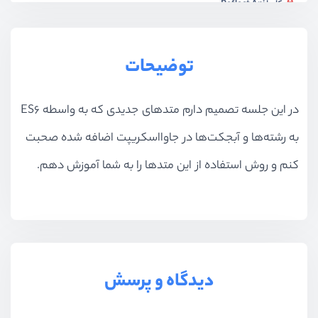
کار با Reflect Api
ویدیو آموزشی
22:27
کار با Reflect Api - بخش دوم
توضیحات
ویدیو آموزشی
15:54
کار با Proxy Api
در این جلسه تصمیم دارم متدهای جدیدی که به واسطه ES6
ویدیو آموزشی
18:39
به رشته‌ها و آبجکت‌ها در جاوااسکریپت اضافه شده صحبت
کار با Proxy Api - بخش دوم
کنم و روش استفاده از این متدها را به شما آموزش دهم.
ویدیو آموزشی
11:06
آزمون چهارم جاوا اسکریپت ES۶
آزمون
11 سوال
نصب و راه اندازی webpack
ویدیو آموزشی
20:49
دیدگاه و پرسش
آشنای و کار با ماژول ها
ویدیو آموزشی
22:34