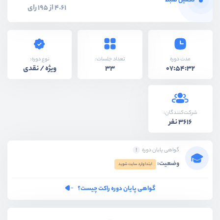
تکمیل ضبط
4.61 از 195 رای
نوع دوره:
مدت دوره
تعداد جلسات:
ویژه / نقدی
33
07:54:32
شرکت‌کنندگان:
3616 نفر
گواهی پایان دوره
وضعیت:
ابتدا وارد سایت شوید
گواهی پایان دوره راکت چیست؟