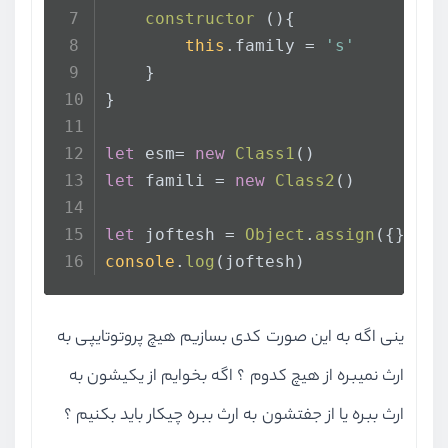
constructor
 (){
this
.
family
 = 
's'
    }
}
let
 esm= 
new
Class1
()
let
 famili = 
new
Class2
()
let
 joftesh = 
Object
.
assign
({},esm
console
.
log
(joftesh)
ینی اگه به این صورت کدی بسازیم هیچ پروتوتایپی به
ارث نمیبره از هیچ کدوم ؟ اگه بخوایم از یکیشون به
ارث ببره یا از جفتشون به ارث ببره چیکار باید بکنیم ؟