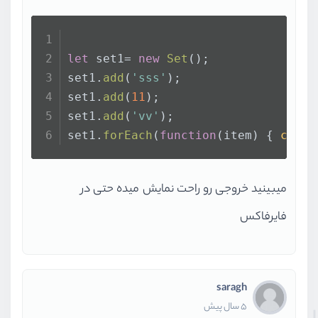
let
 set1= 
new
Set
();
set1.
add
(
'sss'
);
set1.
add
(
11
);
set1.
add
(
'vv'
); 
set1.
forEach
(
function
(
item
) { 
conso
میبینید خروجی رو راحت نمایش میده حتی در
فایرفاکس
saragh
5 سال پیش