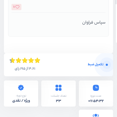
1
سپاس فراوان
تکمیل ضبط
4.61 از 195 رای
نوع دوره:
مدت دوره
تعداد جلسات:
ویژه / نقدی
33
07:54:32