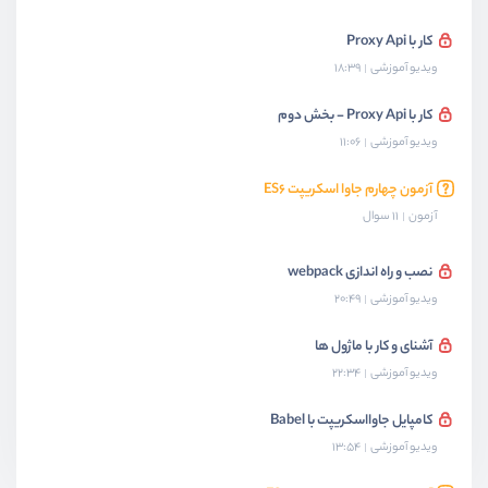
کار با Proxy Api
ویدیو آموزشی
18:39
کار با Proxy Api - بخش دوم
ویدیو آموزشی
11:06
آزمون چهارم جاوا اسکریپت ES۶
آزمون
11 سوال
نصب و راه اندازی webpack
ویدیو آموزشی
20:49
آشنای و کار با ماژول ها
ویدیو آموزشی
22:34
کامپایل جاوااسکریپت با Babel
ویدیو آموزشی
13:54