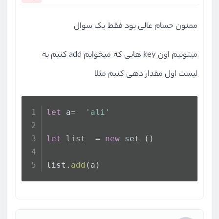
ممنون حسام عالی بود فقط یک سوال
میتونیم اون key هایی که میخوایم add کنیم به
لیست اول مقدار دهی کنیم مثلا
let
 a=  
'ali'
let
 list  = 
new
 set ()
list.
add
(a)