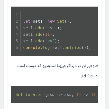
let
 set1= 
new
Set
();
set1.
add
(
'sss'
);
set1.
add
(
11
);
set1.
add
(
'vv'
); 
console
.
log
(set1.
entries
());
خروجی آن در دیباگر ویژوتا استودیو کد درست است
بصورت زیر:
SetIterator
 {
sss
 =>
 sss, 
11
 => 
11
, 
vv
 