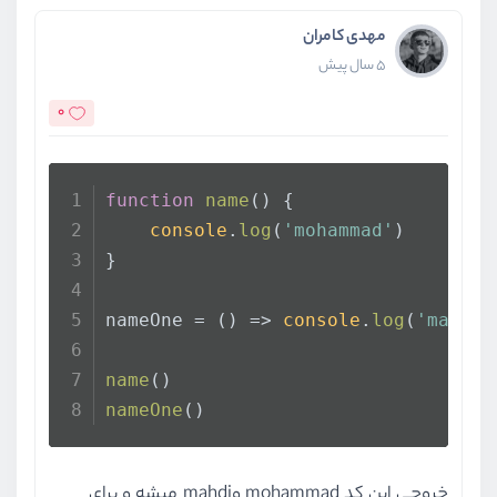
مهدی کامران
5 سال پیش
0
function
name
(
) {
console
.
log
(
'mohammad'
)
}
nameOne = 
() =>
console
.
log
(
'mahdi'
name
()
nameOne
()
خروجی این کد mohammad وmahdi میشه و برای