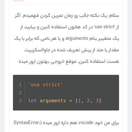
آزمون چهارم جاوا اسکریپت ES۶
سلام. یک نکته جالب رو زمان تمرین کردن فهمیدم. اگر
آزمون
11 سوال
از 'use strict' در کد هاتون استفاده کنین و بیایید از
نصب و راه اندازی webpack
یک متغییر بنام arguments و یا هر نامی که برابر با یک
ویدیو آموزشی
20:49
مقدار یا متد از پیش تعریف شده در جاوااسکریپت
آشنای و کار با ماژول ها
هست استفاده کنین، موقع خروجی بهتون ارور میده
ویدیو آموزشی
22:34
کامپایل جاوااسکریپت با Babel
ویدیو آموزشی
13:54
'use strict'
آزمون نهایی جاوا اسکریپت ES6
let
arguments
 = [
1
, 
2
, 
3
]
آزمون
9 سوال
برای من خود vscode هم داره ارور میده (SyntaxError: