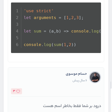
'use strict'
let
arguments
 = [
1
,
2
,
3
];
let
sum
 = (
a,b
) => 
console
.
log
(
argu
console
.
log
(
sum
(
1
,
2
))
حسام موسوی
6 سال پیش
3
درود بر شما فقط بخاطر اسم هست