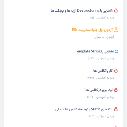
آشنایی با Destructuring آرایه‌ها و آبجکت‌ها
ویدیو آموزشی
17:11
آزمون اول جاوا اسکریپت ES۶
آزمون
8 سوال
آشنایی با Template String
ویدیو آموزشی
06:47
کار با کلاس ها
ویدیو آموزشی
13:45
ارث بری در کلاس ها
ویدیو آموزشی
13:24
متدهای Static و توسعه کلاس ها داخلی
ویدیو آموزشی
11:12