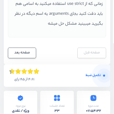
زمانی که از use strict استفاده میکنید به اسامی هم
باید دقت کنید بجای arguments یه اسم دیگه در نظر
بگیرید میبینید مشکل حل میشه
صفحه قبل
صفحه بعد
تکمیل ضبط
4.61 از 195 رای
نوع دوره:
مدت دوره
تعداد جلسات:
ویژه / نقدی
33
07:54:32