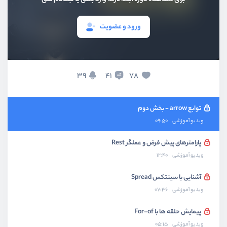
معرفی جاوااسکریپت ES6
ویدیو آموزشی
08:02
ورود و عضویت
تعریف متغیر با Const و Let
ویدیو آموزشی
11:14
توابع arrow
39
78
41
ویدیو آموزشی
15:46
توابع arrow - بخش دوم
ویدیو آموزشی
09:50
پارامترهای پیش فرض و عملگر Rest
ویدیو آموزشی
12:40
آشنایی با سینتکس Spread
ویدیو آموزشی
07:36
پیمایش حلقه ها با For-of
ویدیو آموزشی
05:15