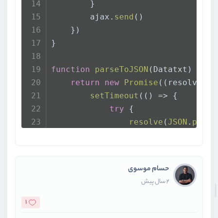
        }
        ajax.
send
()
    })
}
function
parseToJSON
(
Datatxt
) {
return
new
Promise
(
(
resolve , 
setTimeout
(
() =>
 {
try
 {
resolve
(
JSON
.
parse
            } 
catch
 (e) {
reject
(e)
            }
حسام موسوی
        }, 
1000
);
2 سال پیش
    })
}
1