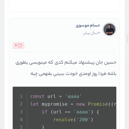
حسام موسوی
3 سال پیش
0
حسین جان پیشنهاد میکنم کدی که مینویسی یطوری
باشه فردا روز اومدی خودت ببینی بفهمی چیه
const
 url = 
'aaaa'
let
 mypromise = 
new
Promise
(
(
resol
if
 (url == 
'aaaa'
) {
resolve
(
'200'
)
    }