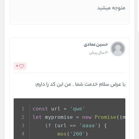
متوجه میشید
حسین عمادی
3 سال پیش
0
با عرض سلام خدمت شما . من این کد را دارم:
const
 url = 
'qwe'
let
 mypromise = 
new
Promise
(
(
mos, 
if
 (url == 
'aaaa'
) {
mos
(
'200'
)