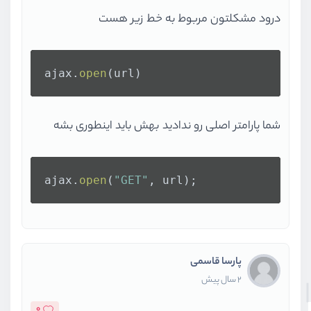
getData
(
"https://jsonplaceholder.t
درود مشکلتون مربوط به خط زیر هست
.
then
(
data
 =>
parseToJSON
(data))
.
then
(
json
 =>
console
.
log
(json))
.
catch
(
e
 =>
console
.
warn
(e))
ajax.
open
(url)
شما پارامتر اصلی رو ندادید بهش باید اینطوری بشه
ajax.
open
(
"GET"
, url);
پارسا قاسمی
2 سال پیش
0