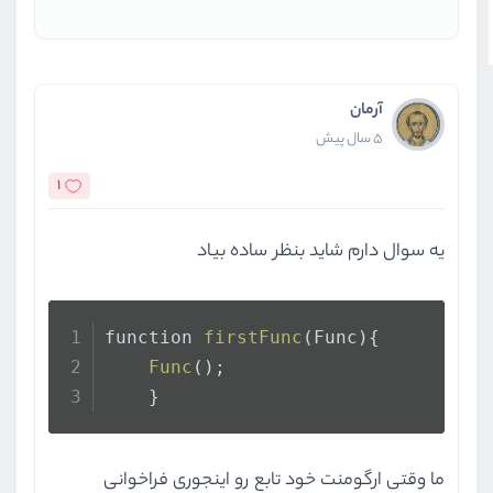
    .
then
(
(
json
) =>
 {
console
.
log
(json)
    })
    .
catch
(
err
 =>
console
.
log
(err)
آرمان
5 سال پیش
1
یه سوال دارم شاید بنظر ساده بیاد
function 
firstFunc
(Func){
Func
();
    }
ما وقتی ارگومنت خود تابع رو اینجوری فراخوانی