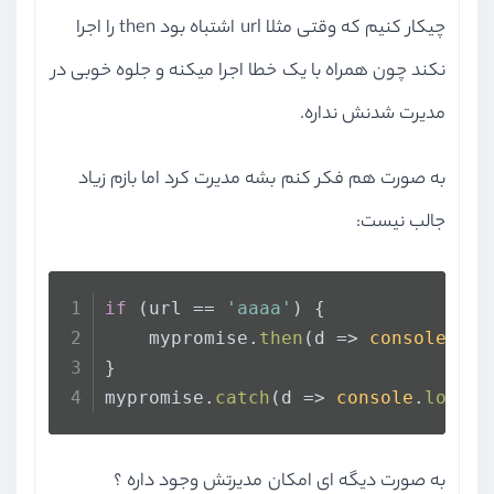
چیکار کنیم که وقتی مثلا url اشتباه بود then را اجرا
نکند چون همراه با یک خطا اجرا میکنه و جلوه خوبی در
مدیرت شدنش نداره.
به صورت هم فکر کنم بشه مدیرت کرد اما بازم زیاد
جالب نیست:
if
 (url == 
'aaaa'
) {
    mypromise.
then
(
d
 =>
console
.
log
}
mypromise.
catch
(
d
 =>
console
.
log
(d)
به صورت دیگه ای امکان مدیرتش وجود داره ؟