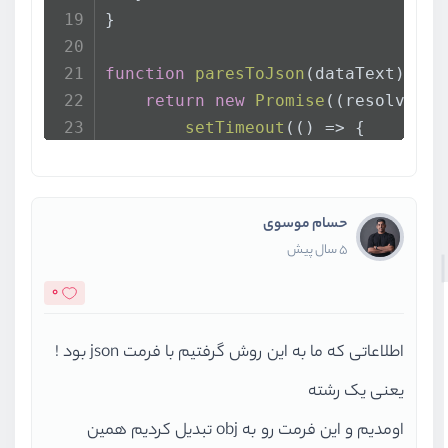
}
function
paresToJson
(
dataText
) {
return
new
Promise
(
(
resolve , 
setTimeout
(
() =>
 {
try
 {
resolve
(
JSON
.
parse
            } 
catch
 (error) {
حسام موسوی
reject
(error);
5 سال پیش
            }
        }, 
2000
);
0
    })
}
اطلاعاتی که ما به این روش گرفتیم با فرمت json بود !
یعنی یک رشته
getData
(
"https://jsonplaceholder.t
    .
then
(
data
 =>
paresToJson
(data
اومدیم و این فرمت رو به obj تبدیل کردیم همین