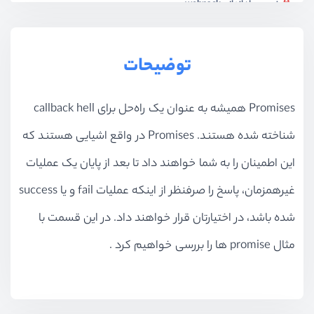
نصب و راه اندازی webpack
ویدیو آموزشی
20:49
آشنای و کار با ماژول ها
توضیحات
ویدیو آموزشی
22:34
کامپایل جاوااسکریپت با Babel
Promises همیشه به عنوان یک راه‌حل برای callback hell
ویدیو آموزشی
13:54
شناخته شده هستند. Promises در واقع اشیایی هستند که
آزمون نهایی جاوا اسکریپت ES6
این اطمینان را به شما خواهند داد تا بعد از پایان یک عملیات
آزمون
9 سوال
غیرهمزمان، پاسخ را صرفنظر از اینکه عملیات fail و یا success
شده باشد، در اختیارتان قرار خواهند داد. در این قسمت با
مثال promise ها را بررسی خواهیم کرد .