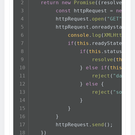
return
new
Promise
(
(
resolve , r
const
 httpRequest = 
new
XM
        httpRequest.
open
(
"GET"
, ur
        httpRequest.
onreadystatech
console
.
log
(
XMLHttpReq
if
(
this
.
readyState
 == 
if
(
this
.
status
 == 
resolve
(
this
.
r
                } 
else
if
(
this
.
sta
reject
(
"data n
                } 
else
 {
reject
(
"someth
                }
            }
        }
        httpRequest.
send
();
   })