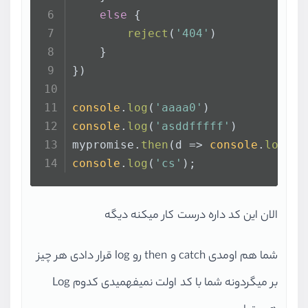
else
 {
reject
(
'404'
)
    }
})
console
.
log
(
'aaaa0'
)
console
.
log
(
'asddfffff'
)
mypromise.
then
(
d
 =>
console
.
log
(
'd
console
.
log
(
'cs'
);
الان این کد داره درست کار میکنه دیگه
شما هم اومدی catch و then رو log قرار دادی هر چیز
بر میگردونه شما با کد اولت نمیفهمیدی کدوم Log