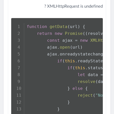
XMLHttpRequest is undefined ?
function
getData
(
url
) {
return
new
Promise
(
(
resolve , 
const
 ajax = 
new
XMLHttpRe
        ajax.
open
(url)
        ajax.
onreadystatechange
 = 
if
(
this
.
readyState
 == 
if
(
this
.
status
 == 
let
 data = 
thi
resolve
(data)
                } 
else
 {
reject
(
"Not de
                }
            }