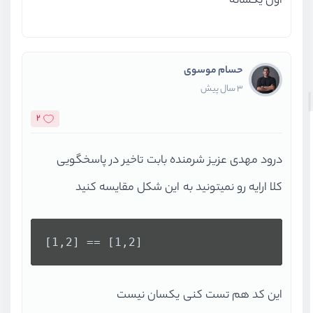
اول یکسانه
ویدیو آموزشی
20:49
آشنای و کار با ماژول ها
ویدیو آموزشی
22:34
حسام موسوی
کامپایل جاوااسکریپت با Babel
3 سال پیش
ویدیو آموزشی
13:54
2
آزمون نهایی جاوا اسکریپت ES6
آزمون
9 سوال
درود مهدی عزیز شرمنده بابت تاخیر در پاسخگویی
کلا ارایه رو نمیتونید به این شکل مقایسه کنید
[1,2] == [1,2]
این کد هم تست کنی یکسان نیست