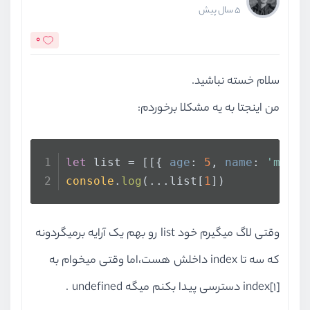
5 سال پیش
0
سلام خسته نباشید.
من اینجتا به یه مشکلا برخوردم:
let
 list = [[{ 
age
: 
5
, 
name
: 
'morte
console
.
log
(...list[
1
])
وقتی لاگ میگیرم خود list رو بهم یک آرایه برمیگردونه
که سه تا index داخلش هست،اما وقتی میخوام به
index[1] دسترسی پیدا بکنم میگه undefined .