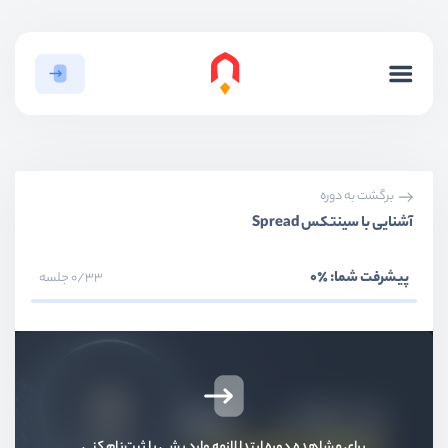
برگشت به دوره
آشنایی با سینتکس Spread
پیشرفت شما:
٪0
0/33 جلسه
معرفی جاوااسکریپت ES6
ویدیو آموزشی
08:02
تعریف متغیر با Const و Let
ویدیو آموزشی
11:14
برای مشاهده دوره ابتدا لازمه وارد بشی یا ثبت‌نام کنی