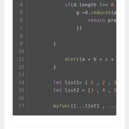
if
(d.
length
 !== 
0
 ){ 
                g =d.
reduce
(
(
pre ,
return
 pre + c
                })
        }
alert
(a + b + c + g)
        }
let
 list1= [ 
1
 , 
2
 , 
3
  ]
let
 list2 = [
3
 , 
4
 , 
5
]
myfunc
([...list1 , ...list