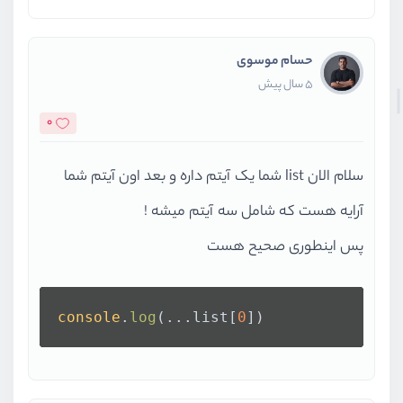
حسام موسوی
5 سال پیش
0
سلام الان list شما یک آیتم داره و بعد اون آیتم شما
آرایه هست که شامل سه آیتم میشه !
پس اینطوری صحیح هست
console
.
log
(...list[
0
])