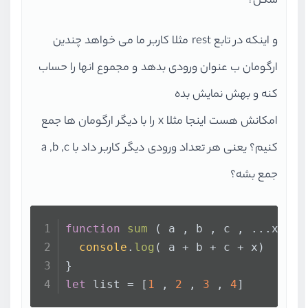
شکل؟
و اینکه در تابع rest مثلا کاربر ما می خواهد چندین
ارگومان ب عنوان ورودی بدهد و مجموع انها را حساب
کنه و بهش نمایش بده
امکانش هست اینجا مثلا x را با دیگر ارگومان ها جمع
کنیم؟ یعنی هر تعداد ورودی دیگر کاربر داد با a ,b ,c
جمع بشه؟
function
sum
 ( a , b , c , ...x){
console
.
log
( a + b + c + x)
}
let
 list = [
1
 , 
2
 , 
3
 , 
4
]