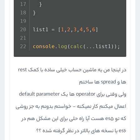
  }
}
list1 = [
1
,
2
,
3
,
4
,
5
,
6
]
console
.
log
(
calc
(...list1));
در اینجا من یه ماشین حساب خیلی ساده با کمک rest
ها و spread ها ساختم
ولی وقتی برای operator ها یک default parameter
اعمال میکنم کار نمیکنه - خواستم بدونم به جز روشی
که تو es5 هست آیا راه حلی برای این مشکل هم در
es6 یا نسخه های بالاتر در نظر گرفته شده ؟؟