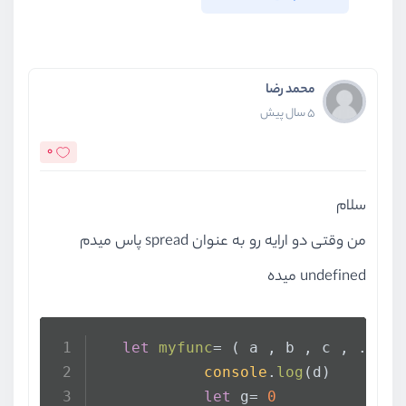
محمد رضا
5 سال پیش
0
سلام
من وقتی دو ارایه رو به عنوان spread پاس میدم
undefined میده
let
myfunc
= (
 a , b , c , ...d
)
console
.
log
(d)
let
 g= 
0