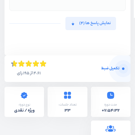
نمایش پاسخ ها (4)
تکمیل ضبط
4.61 از 195 رای
نوع دوره:
مدت دوره
تعداد جلسات:
ویژه / نقدی
33
07:54:32