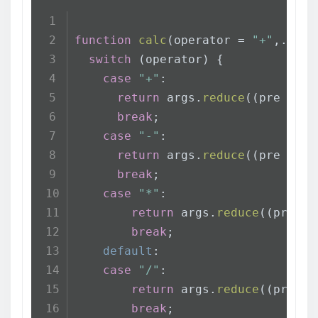
function
calc
(
operator = 
"+"
,...ar
switch
 (operator) {
case
"+"
:
return
 args.
reduce
(
(
pre , cu
break
;
case
"-"
:
return
 args.
reduce
(
(
pre , cu
break
;
case
"*"
:
return
 args.
reduce
(
(
pre , 
break
;
default
:
case
"/"
:
return
 args.
reduce
(
(
pre , 
break
;