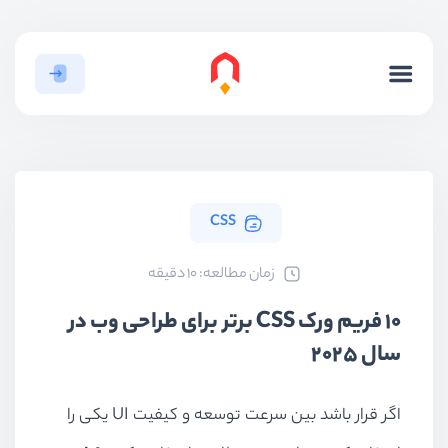
CSS
ﺯﻣﺎﻥ ﻣﻄﺎﻟﻌﻪ: 10 دقیقه
۱۰ فریم ورک CSS برتر برای طراحی وب در
سال ۲۰۲۵
اگر قرار باشد بین سرعت توسعه و کیفیت UI یکی را