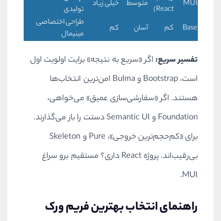
MUI
متوسط
خیلی زیاد
React)
تولیدی
طراحی اختصاصی
Base
کم
آسان
کم
مینیمال
تفسیر سریع:
اگر «سریع به نتیجه» برایت اولویت اول
است، Bootstrap و Bulma امن‌ترین انتخاب‌ها
هستند. اگر «سفارشی‌سازی عمیق» می‌خواهی،
Foundation و Semantic UI دستت را باز می‌گذارند.
برای «کم‌حجم‌ترین خروجی»، Pure و Skeleton
بی‌رقیب‌اند. پروژه React داری؟ مستقیم برو سراغ
MUI.
راهنمای انتخاب بهترین فریم ورک