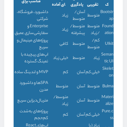
مناسب برای
ک
تقریبی
یادگیری
ای آماده
Bootstr
آسان/
داشبورد، فروشگاه،
متوسط
زیاد
ap
متوسط
شرکتی
Found
متوسط
متوسط/
Enterprise و
زیاد
ation
/زیاد
پیشرفته
سفارشی‌سازی عمیق
کم/
پروژه‌های مینیمال و
UIkit
متوسط
کافی
متوسط
سریع
Seman
اپ‌های پیچیده با
زیاد
متوسط
خیلی زیاد
tic UI
تمینگ گسترده
Skelet
خیلی کم
آسان
کم
MVP و لندینگ ساده
on
SPAها و داشبورد
Bulma
متوسط
آسان
متوسط
مدرن
Materi
متوسط/
متوسط
آسان
متریال‌دیزاین سریع
alize
زیاد
Pure.c
پروژه‌های به‌شدت
خیلی کم
آسان
کم
ss
کم‌حجم
زیاد (با
اپ‌های React